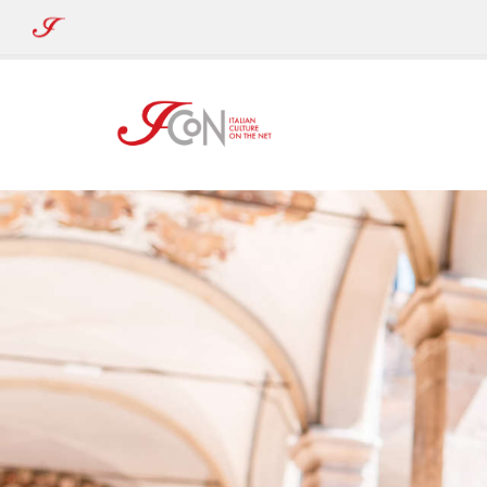
ICoN
-
Italian
Culture
On
the
Net