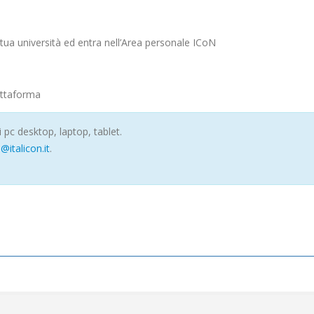
a tua università ed entra nell’Area personale ICoN
attaforma
i pc desktop, laptop, tablet.
italicon.it
.