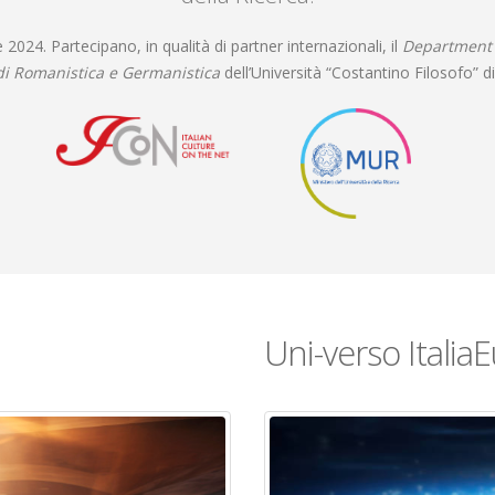
24. Partecipano, in qualità di partner internazionali, il
Department o
di Romanistica e Germanistica
dell’Università “Costantino Filosofo” di
Uni-verso Italia