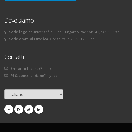
Dove siamo
Sede legale:
Università di Pisa, Lungarno Pacinotti 43, 56126 Pisa
Sede amministrativa:
Corso Italia 73, 56125 Pisa
Contatti
E-mail:
infocorsi@italicon.it
PEC:
consorzioicon@mypec.eu